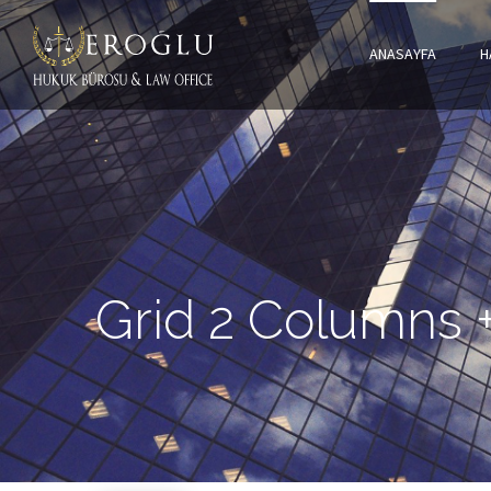
ANASAYFA
H
Grid 2 Columns 