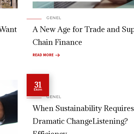
GENEL
 Want
A New Age for Trade and Su
Chain Finance
READ MORE
31
Ekim
GENEL
When Sustainability Requires
Dramatic ChangeListening?
Efficiency