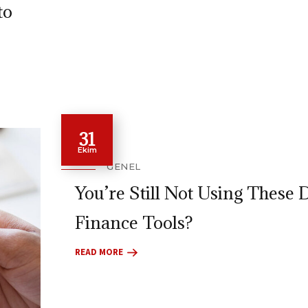
to
31
Ekim
GENEL
You’re Still Not Using These D
Finance Tools?
READ MORE