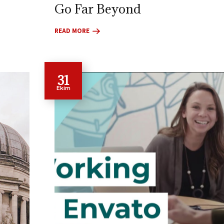
Go Far Beyond
READ MORE
31
Ekim