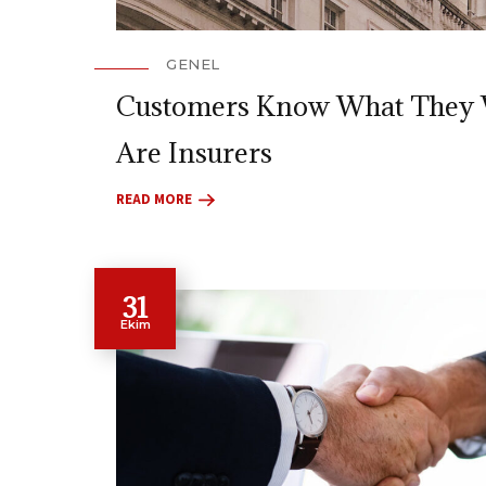
GENEL
Customers Know What They
Are Insurers
READ MORE
31
Ekim