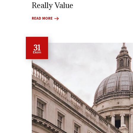
Really Value
READ MORE
31
Ekim