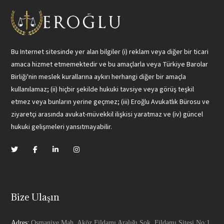
Bu Internet sitesinde yer alan bilgiler (i) reklam veya diğer bir ticari
amaca hizmet etmemektedir ve bu amaçlarla veya Türkiye Barolar
Birliği'nin meslek kurallarına aykırı herhangi diğer bir amaçla
kullanılamaz; (ii) hiçbir şekilde hukuki tavsiye veya görüş teşkil
etmez veya bunların yerine geçmez; (iii) Eroğlu Avukatlık Bürosu ve
ziyaretçi arasında avukat-müvekkil ilişkisi yaratmaz ve (iv) güncel
hukuki gelişmeleri yansıtmayabilir.
Bize Ulaşın
Adres:
Osmaniye Mah. Aköz Fildamı Aralığı Sok. Fildamı Sitesi No:1