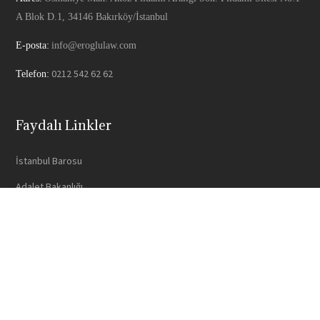
A Blok D.1, 34146 Bakırköy/İstanbul
E-posta:
info@eroglulaw.com
0212 542 62 62
Telefon:
Faydalı Linkler
İstanbul Barosu
Adalet Bakanlığı
Yargıtay
Türkiye Barolar Birliği
UYAP
Faydalı Linkler