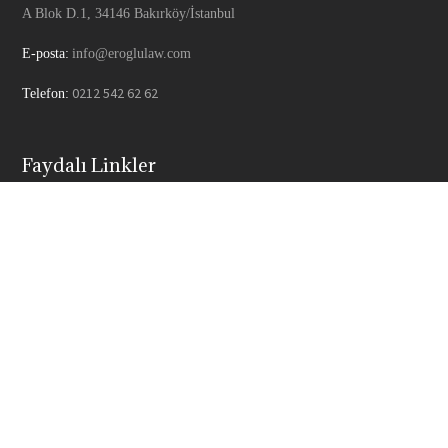
A Blok D.1, 34146 Bakırköy/İstanbul
E-posta:
info@eroglulaw.com
0212 542 62 62
Telefon:
Faydalı Linkler
İstanbul Barosu
Adalet Bakanlığı
Yargıtay
Türkiye Barolar Birliği
UYAP
Faydalı Linkler