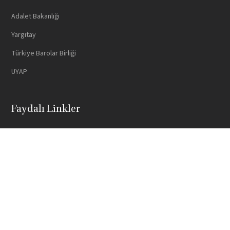
Adalet Bakanlığı
Yargıtay
Türkiye Barolar Birliği
UYAP
Faydalı Linkler
E-TAHSILAT
©
2026 - EROĞLU HUKUK BÜROSU
Arena Yazılım