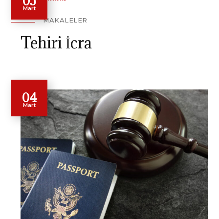
05
Mart
MAKALELER
Tehiri İcra
04
Mart