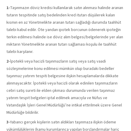
1-
Taşınmazın döviz kredisi kullanılarak satın alınması halinde aranan
tutarın tespitinde satış bedelinden kred itutarı düşülerek kalan
kısmın en az Yönetmelikte aranan tutarı sağladığı durumda taahhüt
talebi kabul edilir. Öte yandan ipotek borcunun ödenerek ipoteğin
terkin edilmesi halinde ise döviz alım belgesi/belgelerinde yer alan
miktarın Yönetmelikte aranan tutarı sağlaması koşulu ile taahhüt
talebi karşılanır.
2-
İpotekli veya hacizli taşınmazların satış veya satış vaadi
sözleşmelerine konu edilmesi mümkün olup buradaki bedeller
taşınmaz yatırım tespiti belgesine ilişkin hesaplamalarda dikkate
alınmayacaktır. İpotekli veya hacizli olarak edinilen taşınmazların
cebri satış sureti ile elden çıkması durumunda verilen taşınmaz
yatırım tespit belgeleri iptal edilmek amacıyla ve Nüfus ve
Vatandaşlık İşleri Genel Müdürlüğü’ne intikal ettirilmek üzere Genel
Müdürlüğe bildirilir.
3-
Yabancı gerçek kişilerin satın aldıkları taşınmaza ilişkin ödeme
yükümlülüklerini (kamu kurumlarınca yapılan borçlandırmalar hariç