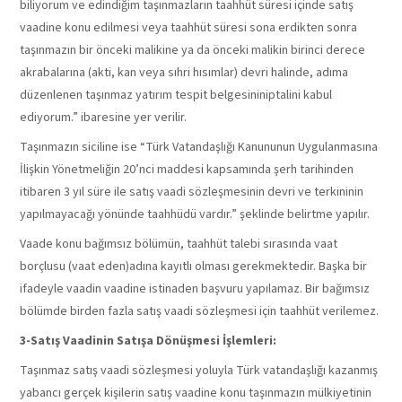
biliyorum ve edindiğim taşınmazların taahhüt süresi içinde satış
vaadine konu edilmesi veya taahhüt süresi sona erdikten sonra
taşınmazın bir önceki malikine ya da önceki malikin birinci derece
akrabalarına (akti, kan veya sıhri hısımlar) devri halinde, adıma
düzenlenen taşınmaz yatırım tespit belgesininiptalini kabul
ediyorum.” ibaresine yer verilir.
Taşınmazın siciline ise “Türk Vatandaşlığı Kanununun Uygulanmasına
İlişkin Yönetmeliğin 20’nci maddesi kapsamında şerh tarihinden
itibaren 3 yıl süre ile satış vaadi sözleşmesinin devri ve terkininin
yapılmayacağı yönünde taahhüdü vardır.” şeklinde belirtme yapılır.
Vaade konu bağımsız bölümün, taahhüt talebi sırasında vaat
borçlusu (vaat eden)adına kayıtlı olması gerekmektedir. Başka bir
ifadeyle vaadin vaadine istinaden başvuru yapılamaz. Bir bağımsız
bölümde birden fazla satış vaadi sözleşmesi için taahhüt verilemez.
3-
Satış Vaadinin Satışa Dönüşmesi İşlemleri:
Taşınmaz satış vaadi sözleşmesi yoluyla Türk vatandaşlığı kazanmış
yabancı gerçek kişilerin satış vaadine konu taşınmazın mülkiyetinin