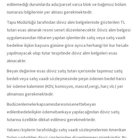
edilemediği durumlarda ada/parsel varsa blok ve bağımsız bölüm
numarası bilgilerinin yer alması gerekmektedir.
Tapu Müdürlüğü tarafından döviz alım belgelerinde gösterilen TL
tutarı esas alınarak resmi senet düzenlenecektir. Döviz alım belgesi
uygulamasından itibaren yapılan işlemlerde satış veya satış vaadi
bedeline ilişkin başvuru gününe göre ayrıca herhangi bir kur hesabı
yapılmayacak olup tutar tespitinde döviz alım belgeleri esas
alınacaktır.
Beyan değerine esas döviz satış tutarı içerisinde taşınmaz satış
bedeli veya satış vaadi sözleşmesinde peşin ödenen bedel harici
bir ödeme kaleminin (KDV, komisyon, masraf,vergi, harç vb.) yer
almaması gerekmektedir.
Budüzenlemelerkapsamındaresmisenettebeyan
edilenbedeleilişkin ödemebankaya yapılacağından döviz satış
tutarına özellikle dikkat edilmesi gerekmektedir.
Yabancı kişilerin tarafolduğu satış vaadi sözleşmelerinin Amerikan
Doları yadadiğer döviz cinslerinden düzenlenmesi mümkündür. Bu