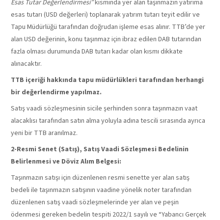
Esas Tutar Değerlendirmesi”
kısmında yer alan taşınmazın yatırıma
esas tutarı (USD değerleri) toplanarak yatırım tutarı teyit edilir ve
Tapu Müdürlüğü tarafından doğrudan işleme esas alınır. TTB’de yer
alan USD değerinin, konu taşınmaz için ibraz edilen DAB tutarından
fazla olması durumunda DAB tutarı kadar olan kısmı dikkate
alınacaktır.
TTB içeriği hakkında tapu müdürlükleri tarafından herhangi
bir değerlendirme yapılmaz.
Satış vaadi sözleşmesinin sicile şerhinden sonra taşınmazın vaat
alacaklısı tarafından satın alma yoluyla adına tescili sırasında ayrıca
yeni bir TTB aranılmaz.
2-
Resmi Senet (Satış), Satış Vaadi Sözleşmesi Bedelinin
Belirlenmesi ve Döviz Alım Belgesi:
Taşınmazın satışı için düzenlenen resmi senette yer alan satış
bedeli ile taşınmazın satışının vaadine yönelik noter tarafından
düzenlenen satış vaadi sözleşmelerinde yer alan ve peşin
ödenmesi gereken bedelin tespiti 2022/1 sayılı ve “Yabancı Gerçek