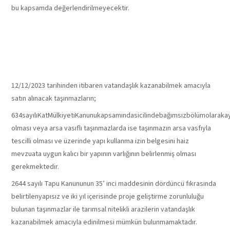
bu kapsamda değerlendirilmeyecektir.
TAŞINMAZIN
NİTELİĞİ
12/12/2023 tarihinden itibaren vatandaşlık kazanabilmek amacıyla
satın alınacak taşınmazların;
634sayılıKatMülkiyetiKanunukapsamındasicilindebağımsızbölümolarakay
olması veya arsa vasıflı taşınmazlarda ise taşınmazın arsa vasfıyla
tescilli olması ve üzerinde yapı kullanma izin belgesini haiz
mevzuata uygun kalıcı bir yapının varlığının belirlenmiş olması
gerekmektedir.
2644 sayılı Tapu Kanununun 35’ inci maddesinin dördüncü fıkrasında
belirtilenyapısız ve iki yıl içerisinde proje geliştirme zorunluluğu
bulunan taşınmazlar ile tarımsal nitelikli arazilerin vatandaşlık
kazanabilmek amacıyla edinilmesi mümkün bulunmamaktadır.