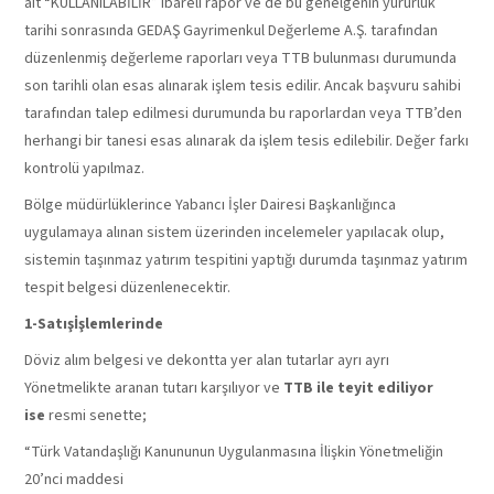
ait “KULLANILABİLİR” ibareli rapor ve de bu genelgenin yürürlük
tarihi sonrasında GEDAŞ Gayrimenkul Değerleme A.Ş. tarafından
düzenlenmiş değerleme raporları veya TTB bulunması durumunda
son tarihli olan esas alınarak işlem tesis edilir. Ancak başvuru sahibi
tarafından talep edilmesi durumunda bu raporlardan veya TTB’den
herhangi bir tanesi esas alınarak da işlem tesis edilebilir. Değer farkı
kontrolü yapılmaz.
Bölge müdürlüklerince Yabancı İşler Dairesi Başkanlığınca
uygulamaya alınan sistem üzerinden incelemeler yapılacak olup,
sistemin taşınmaz yatırım tespitini yaptığı durumda taşınmaz yatırım
tespit belgesi düzenlenecektir.
1-
Satışİşlemlerinde
Döviz alım belgesi ve dekontta yer alan tutarlar ayrı ayrı
Yönetmelikte aranan tutarı karşılıyor ve
TTB ile teyit ediliyor
ise
resmi senette;
“Türk Vatandaşlığı Kanununun Uygulanmasına İlişkin Yönetmeliğin
20’nci maddesi