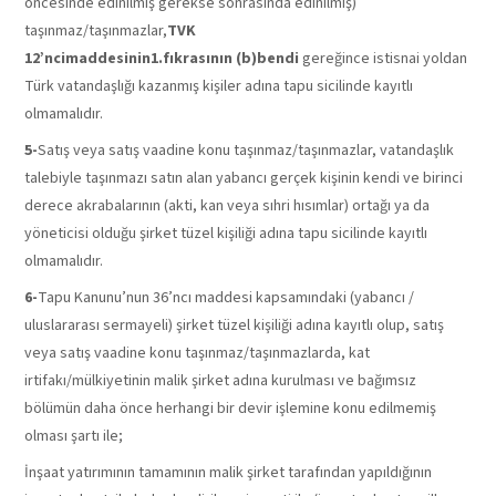
öncesinde edinilmiş gerekse sonrasında edinilmiş)
taşınmaz/taşınmazlar,
TVK
12’ncimaddesinin1.fıkrasının
(b)bendi
gereğince istisnai yoldan
Türk vatandaşlığı kazanmış kişiler adına tapu sicilinde kayıtlı
olmamalıdır.
5-
Satış veya satış vaadine konu taşınmaz/taşınmazlar, vatandaşlık
talebiyle taşınmazı satın alan yabancı gerçek kişinin kendi ve birinci
derece akrabalarının (akti, kan veya sıhri hısımlar) ortağı ya da
yöneticisi olduğu şirket tüzel kişiliği adına tapu sicilinde kayıtlı
olmamalıdır.
6-
Tapu Kanunu’nun 36’ncı maddesi kapsamındaki (yabancı /
uluslararası sermayeli) şirket tüzel kişiliği adına kayıtlı olup, satış
veya satış vaadine konu taşınmaz/taşınmazlarda, kat
irtifakı/mülkiyetinin malik şirket adına kurulması ve bağımsız
bölümün daha önce herhangi bir devir işlemine konu edilmemiş
olması şartı ile;
İnşaat yatırımının tamamının malik şirket tarafından yapıldığının