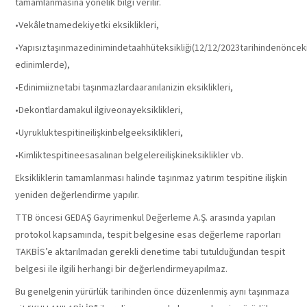
tamamlanmasına yönelik bilgi verilir.
•Vekâletnamedekiyetki eksiklikleri,
•Yapısıztaşınmazedinimindetaahhüteksikliği(12/12/2023tarihindenöncek
edinimlerde),
•Edinimiiznetabi taşınmazlardaaranılanizin eksiklikleri,
•Dekontlardamakul ilgiveonayeksiklikleri,
•Uyrukluktespitineilişkinbelgeeksiklikleri,
•Kimliktespitineesasalınan belgelereilişkineksiklikler vb.
Eksikliklerin tamamlanması halinde taşınmaz yatırım tespitine ilişkin
yeniden değerlendirme yapılır.
TTB öncesi GEDAŞ Gayrimenkul Değerleme A.Ş. arasında yapılan
protokol kapsamında, tespit belgesine esas değerleme raporları
TAKBİS’e aktarılmadan gerekli denetime tabi tutulduğundan tespit
belgesi ile ilgili herhangi bir değerlendirmeyapılmaz.
Bu genelgenin yürürlük tarihinden önce düzenlenmiş aynı taşınmaza