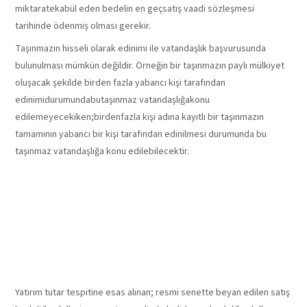
miktaratekabül eden bedelin en geçsatış vaadi sözleşmesi
tarihinde ödenmiş olması gerekir.
Taşınmazın hisseli olarak edinimi ile vatandaşlık başvurusunda
bulunulması mümkün değildir. Örneğin bir taşınmazın paylı mülkiyet
oluşacak şekilde birden fazla yabancı kişi tarafından
edinimidurumundabutaşınmaz vatandaşlığakonu
edilemeyecekiken;birdenfazla kişi adına kayıtlı bir taşınmazın
tamamının yabancı bir kişi tarafından edinilmesi durumunda bu
taşınmaz vatandaşlığa konu edilebilecektir.
YATIRIM
TUTARININ
TESPİTİ
Yatırım tutar tespitine esas alınan; resmi senette beyan edilen satış