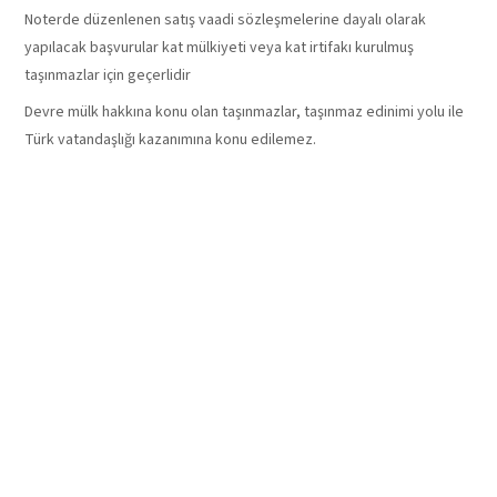
Noterde düzenlenen satış vaadi sözleşmelerine dayalı olarak
yapılacak başvurular kat mülkiyeti veya kat irtifakı kurulmuş
taşınmazlar için geçerlidir
Devre mülk hakkına konu olan taşınmazlar, taşınmaz edinimi yolu ile
Türk vatandaşlığı kazanımına konu edilemez.
TAŞINMAZ SAYISI
Satış yoluyla
edinilecek
taşınmaz
sayısında