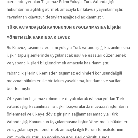
içerisinde yer alan Taşınmaz Edimi Yoluyla Türk Vatandaşlığı
hükümlerine açıklık getirmek amacıyla bir kılavuz yayımlanmıştır.
Yayımlanan kılavuzun detayları aşağıdaki açıklanmıştır.
TÜRK VATANDAŞLIĞI KANUNUNUN UYGULANMASINA İLİŞKİN
YÖNETMELİK HAKKINDA KILAVUZ
Bu Kılavuz, taşınmaz edinimi yoluyla Türk vatandaşlığı kazanılmasına
ilişkin tapu işlemlerinde uygulanacak usul ve esasları düzenlemek
ve yabancı kişileri bilgilendirmek amacıyla hazırlanmıştır.
Yabancı kişilerin ülkemizden taşınmaz edinimleri konusundailgili
mevzuat hükümleri ile bir takım yasaklama, kısıtlama ve şartlar
belirlenmiştir.
Öte yandan taşınmaz edinimine dayalı olarak istisnai yoldan Türk
vatandaşlığı kazanılmasına ilişkin başvurularda muvazaalı işlemlerin
önlenmesi ve ülkeye döviz girişinin sağlanması amacıyla Türk
Vatandaşlığı Kanununun Uygulanmasına İlişkin Yönetmelik hükümleri
ve uygulamayı yönlendirmek amacıyla ilgili Kurum temsilcilerinin
katılımıyla oluşturulan Komisyon görüşleri doğrultusunda,