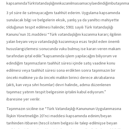
kapsamındaTürkVatandaşlığınınkazanılmasıamacıylaedindiğimbutaşınmaz
3 yıl süre ile satmayacağımı taahhüt ederim. Uygulama kapsamında
sunulacak bilgi ve belgelerin eksik, yanlış ya da yanıltıcı mahiyette
olduğunun tespit edilmesi halinde; 5901 sayılı Türk Vatandaşlığı
Kanunu’nun 31.maddesi “Türk vatandaşlığını kazanma kararı; ilgilinin
yalan beyanı veya vatandaşlığı kazanmaya esas teşkil eden önemli
hususlarıgizlemesi sonucunda vuku bulmuş ise kararı veren makam
tarafından iptal edilir.”kapsamında işlem yapılacağını biliyorum ve
edindiğim taşınmazların taahhüt süresi içinde satış vaadine konu
edilmesi veya taahhüt süresi sona erdikten sonra taşınmazın bir
önceki malikine ya da önceki malikin birinci derece akrabalarına
(akti, kan veya sıhri hısımlar) devri halinde, adıma düzenlenen
taşınmaz yatırım tespit belgesinin iptalini kabul ediyorum.”
ibaresine yer verilir.
Taşınmazın siciline ise “Türk Vatandaşlığı Kanununun Uygulanmasına
İlişkin Yönetmeliğin 20’nci maddesi kapsamında edinim/beyan
tarihinden itibaren (tescil istem belgesi ile talep edilmişse beyan