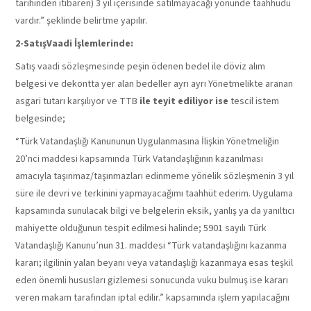
tarihinden itibaren) 3 yıl içerisinde satılmayacağı yönünde taahhüdü
vardır.” şeklinde belirtme yapılır.
2-
SatışVaadi İşlemlerinde:
Satış vaadi sözleşmesinde peşin ödenen bedel ile döviz alım
belgesi ve dekontta yer alan bedeller ayrı ayrı Yönetmelikte aranan
asgari tutarı karşılıyor ve TTB
ile teyit ediliyor ise
tescil istem
belgesinde;
“Türk Vatandaşlığı Kanununun Uygulanmasına İlişkin Yönetmeliğin
20’nci maddesi kapsamında Türk Vatandaşlığının kazanılması
amacıyla taşınmaz/taşınmazları edinmeme yönelik sözleşmenin 3 yıl
süre ile devri ve terkinini yapmayacağımı taahhüt ederim. Uygulama
kapsamında sunulacak bilgi ve belgelerin eksik, yanlış ya da yanıltıcı
mahiyette olduğunun tespit edilmesi halinde; 5901 sayılı Türk
Vatandaşlığı Kanunu’nun 31. maddesi “Türk vatandaşlığını kazanma
kararı; ilgilinin yalan beyanı veya vatandaşlığı kazanmaya esas teşkil
eden önemli hususları gizlemesi sonucunda vuku bulmuş ise kararı
veren makam tarafından iptal edilir.” kapsamında işlem yapılacağını