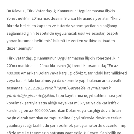
Bu Kılavuz, Türk Vatandaşlığı Kanununun Uygulanmasına İlişkin
Yönetmelik’in 20’nci maddesinin 9’uncu fıkrasında yer alan “İkinci
fıkrada belirtilen kapsam ve tutarda yatırım şartlarının sağlanıp
sağlanmadığının tespitinde uygulanacak usul ve esaslar, tespiti
yapan kurumca belirlenir.” hükmü ile verilen yetkiye istinaden
düzenlenmiştir.
Türk Vatandaşlığı Kanununun Uygulanmasına İlişkin Yönetmelik’in
20’nci maddesinin 2’inci fıkrasının (b) bendi kapsamında; “En az
400.000 Amerikan Doları veya karşılığı döviz tutarındaki kat mülkiyeti
veya kat irtifakı kurulmuş ya da üzerinde yapı bulunan arsa vasıflı
taşınmazı
(12.12.2023 tarihli Resmi Gazete’de yayımlanarak
yürürülüğe giren değişiklik)
tapu kayıtlarına üç yıl satılmaması şerhi
koyulmak şartıyla satın aldığı veya kat mülkiyeti ya da kat irtifakı
kurulmuş,en az 400.000 Amerikan Doları veya karşılığı döviz tutarı
peşin olarak yatırılan ve tapu siciline üç yıl süreyle devir ve terkini
yapılmayacağı taahhüdü şerh edilmek şartıyla noterde düzenlenmiş
sözleşme ile taşınmazın satışının vaat edildiği Çevre, Şehircilik ve