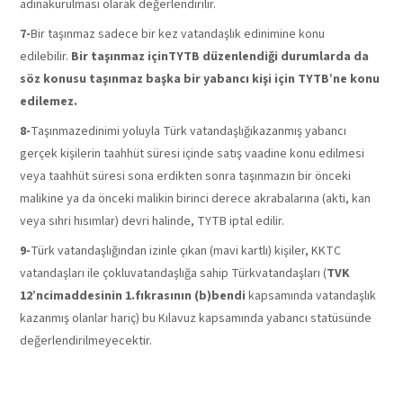
adınakurulması olarak değerlendirilir.
7-
Bir taşınmaz sadece bir kez vatandaşlık edinimine konu
edilebilir.
Bir taşınmaz içinTYTB düzenlendiği durumlarda da
söz konusu taşınmaz başka bir yabancı kişi için TYTB’ne konu
edilemez.
8-
Taşınmazedinimi yoluyla Türk vatandaşlığıkazanmış yabancı
gerçek kişilerin taahhüt süresi içinde satış vaadine konu edilmesi
veya taahhüt süresi sona erdikten sonra taşınmazın bir önceki
malikine ya da önceki malikin birinci derece akrabalarına (akti, kan
veya sıhri hısımlar) devri halinde, TYTB iptal edilir.
9-
Türk vatandaşlığından izinle çıkan (mavi kartlı) kişiler, KKTC
vatandaşları ile çokluvatandaşlığa sahip Türkvatandaşları (
TVK
12’ncimaddesinin 1.fıkrasının (b)bendi
kapsamında vatandaşlık
kazanmış olanlar hariç) bu Kılavuz kapsamında yabancı statüsünde
değerlendirilmeyecektir.
TAKYİTLİTAŞINMA