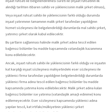
inşaat ruhsatı ile belgelendirilmesi sureti ile (inşaat ruhsatının ilk
alındığı tarihten itibaren sahibi ve yüklenicisinin malik şirket olması),
Veya inşaat ruhsat sahibi ile yüklenicisinin farklı olduğu durumda
inşaat yatırımının tamamının malik şirket tarafından yapıldığının
hizmet sözleşmesi ile belgelendirildiği durumlarda mal sahibi şirket,
yatırımcı şirket olarak kabul edilecektir.
Bu şartların sağlanması halinde malik şirket adına tescil edilen
bağımsız bölümler bu madde kapsamında vatandaşlık kazanımına
konu edilebilecektir.
Ancak, inşaat ruhsatı sahibi ile yüklenicisinin farklı olduğu ve inşaatın
kat karşılığı inşaat sözleşmesi mahiyetindeki eser sözleşmesi ile
yüklenici firma tarafından yapıldığının belgelendirildiği durumlarda
yüklenici firma adına tescil edilen bağımsız bölümler bu madde
kapsamında yatırıma konu edilebilecektir. Malik şirket adına kalan
bağımsız bölümler ise yatırıma (vatandaşlık amaçlı edinime) konu
edilemeyecektir. Eser sözleşmesi kapsamında yüklenici adına
yapılan tescil, kat irtifakı/mülkiyetinin yüklenici şirket