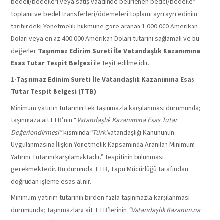
bedeli/bedelleri veya satış vaadinde belirlenen bedel/bedeller
toplamı ve bedel transferleri/ödemeleri toplamı ayrı ayrı edinim
tarihindeki Yönetmelik hükmüne göre aranan 1.000.000 Amerikan
Doları veya en az 400.000 Amerikan Doları tutarını sağlamalı ve bu
değerler
Taşınmaz Edinim Sureti İle Vatandaşlık Kazanımına
Esas Tutar Tespit Belgesi
ile teyit edilmelidir.
1-
Taşınmaz Edinim Sureti İle Vatandaşlık Kazanımına Esas
Tutar Tespit Belgesi (TTB)
Minimum yatırım tutarının tek taşınmazla karşılanması durumunda;
taşınmaza aitTTB’nin “
Vatandaşlık Kazanımına Esas Tutar
Değerlendirmesi”
kısmında
“Türk
Vatandaşlığı Kanununun
Uygulanmasına İlişkin Yönetmelik Kapsamında Aranılan Minimum
Yatırım Tutarını karşılamaktadır.” tespitinin bulunması
gerekmektedir. Bu durumda TTB, Tapu Müdürlüğü tarafından
doğrudan işleme esas alınır.
Minimum yatırım tutarının birden fazla taşınmazla karşılanması
durumunda; taşınmazlara ait TTB’lerinin
“Vatandaşlık Kazanımına