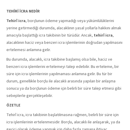
TEHİRİ İCRA NEDİR
Tehirî icra
, borçlunun ödeme yapmadığı veya yükümlülüklerini
yerine getirmediği durumda, alacaklının yasal yollarla hakkını almak
amacıyla başlattığı icra takibinin bir türüdür. Ancak,
tehirî icra
,
alacaklının haciz veya benzeri icra işlemlerinin doğrudan yapılmasını
ertelemesi anlamına gelir.
Bu durumda, alacaklı, icra takibine başlamış olsa bile, haciz ve
benzeri icra işlemlerini ertelemeyi talep edebilir. Bu erteleme, bir
süre için icra işlemlerinin yapılmaması anlamına gelir. Bu tür bir
durum, genellikle borçlu ile alacaklı arasında yapılan bir anlaşma
sonucu ya da borçlunun ödeme için belirli bir süre talep etmesi gibi
sebeplerle gerçekleşebilir.
ÖZETLE
Tehirî icra, icra takibinin başlatılmasına rağmen, belirli bir süre için
icra işlemlerinin ertelenmesidir. Borçlu, alacaklı ile anlaşarak, ya da
geçici olarak ödeme yapmak için daha fazla zamana ihtiyaç