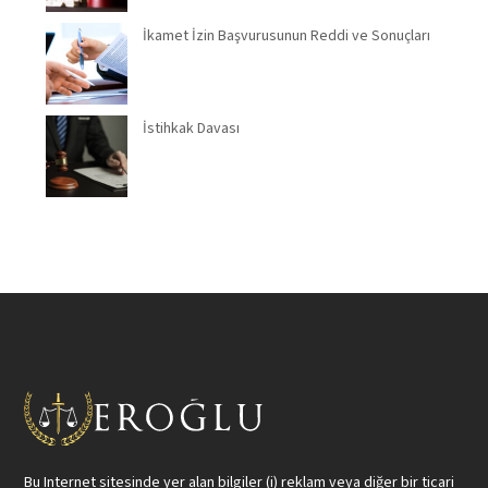
İkamet İzin Başvurusunun Reddi ve Sonuçları
İstihkak Davası
Bu Internet sitesinde yer alan bilgiler (i) reklam veya diğer bir ticari