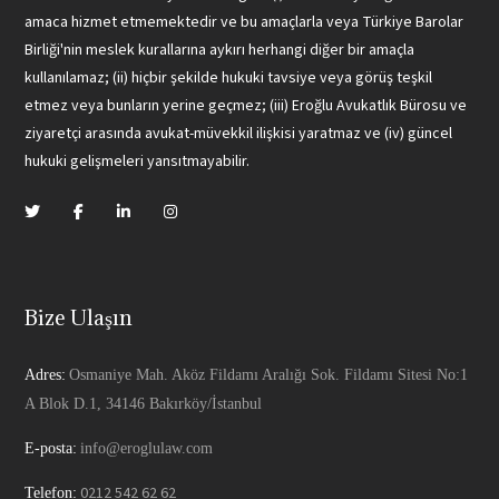
amaca hizmet etmemektedir ve bu amaçlarla veya Türkiye Barolar
Birliği'nin meslek kurallarına aykırı herhangi diğer bir amaçla
kullanılamaz; (ii) hiçbir şekilde hukuki tavsiye veya görüş teşkil
etmez veya bunların yerine geçmez; (iii) Eroğlu Avukatlık Bürosu ve
ziyaretçi arasında avukat-müvekkil ilişkisi yaratmaz ve (iv) güncel
hukuki gelişmeleri yansıtmayabilir.
Bize Ulaşın
Adres:
Osmaniye Mah. Aköz Fildamı Aralığı Sok. Fildamı Sitesi No:1
A Blok D.1, 34146 Bakırköy/İstanbul
E-posta:
info@eroglulaw.com
0212 542 62 62
Telefon: