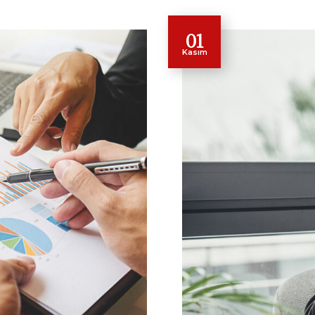
01
Kasım