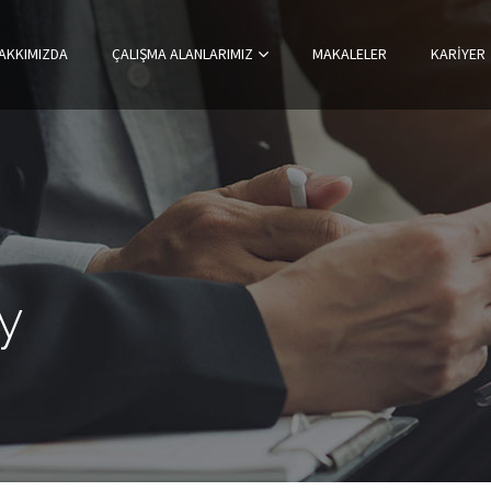
AKKIMIZDA
ÇALIŞMA ALANLARIMIZ
MAKALELER
KARIYER
y