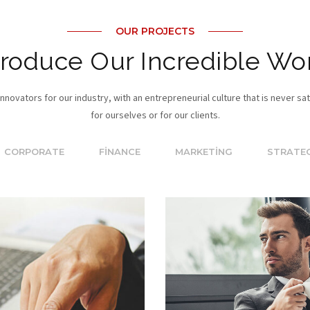
OUR PROJECTS
troduce Our Incredible Wo
novators for our industry, with an entrepreneurial culture that is never sat
for ourselves or for our clients.
CORPORATE
FINANCE
MARKETING
STRATE