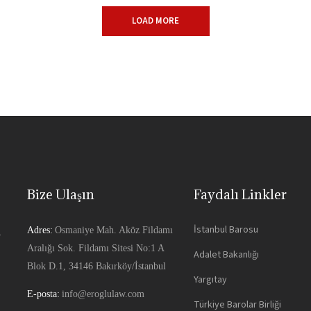
LOAD MORE
Bize Ulaşın
Faydalı Linkler
İstanbul Barosu
Adres:
Osmaniye Mah. Aköz Fildamı
r
Aralığı Sok. Fildamı Sitesi No:1 A
Adalet Bakanlığı
Blok D.1, 34146 Bakırköy/İstanbul
Yargıtay
E-posta:
info@eroglulaw.com
Türkiye Barolar Birliği