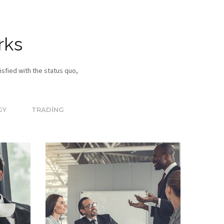
rks
isfied with the status quo,
GY
TRADING