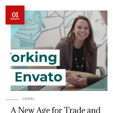
01
Kasım
GENEL
A New Age for Trade and